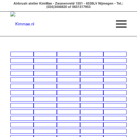
Airbrush atelier KimMae - Zwanenveld 1551 - 6538LV Nijmegen - Tel.:
(024)3446820 of 0651317953